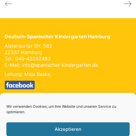
Deutsch-Spanischer Kindergarten Hamburg
Alsterdorfer Str. 562
22337 Hamburg
Tel.: 040-43262483
E-Mail:
info@spanischer-kindergarten.de
Leitung: Maja Baske
Impressum
Datenschutz
Wir verwenden Cookies, um Ihre Website und unseren Service zu
optimieren.
Ein Bildungsangebot der
Akzeptieren